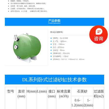
DL系列卧式过滤砂缸技术参数
型号
直径
H(mm)
L(mm)
接口
标准流量
石英砂
过滤面
(mm)
(mm)
(m3/h)
积(m2)
0.6-
1-
1.2(mm)
2(mm)