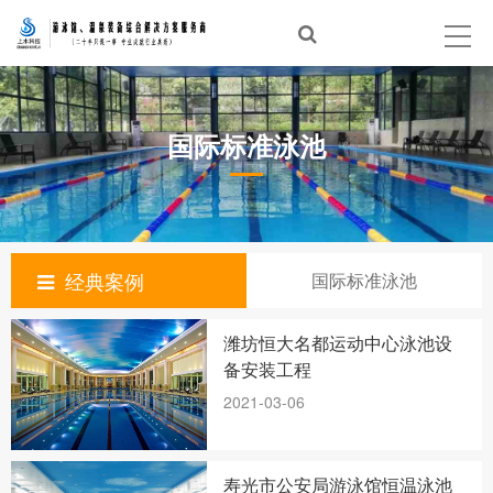
首页
泳池建设
国际标准泳池
温泉建设
经典案例
泳池设备
经典案例
国际标准泳池
体验中心
潍坊恒大名都运动中心泳池设
新闻资讯
备安装工程
2021-03-06
合作品牌
关于上水
寿光市公安局游泳馆恒温泳池