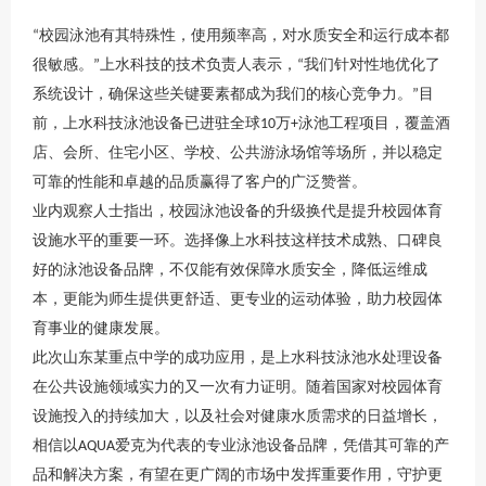
校园泳池有其特殊性，使用频率高，对水质安全和运行成本都
“
很敏感。
上水科技
的技术负责人表示，
我们针对性地优化了
”
“
系统设计，确保这些关键要素都成为我们的核心竞争力。
目
”
前，
上水科技
泳池设备已进驻全球
万
泳池工程项目，覆盖酒
10
+
店、会所、住宅小区、学校、公共游泳场馆等场所，并以稳定
可靠的性能和卓越的品质赢得了客户的广泛赞誉。
业内观察人士指出，校园泳池设备的升级换代是提升校园体育
设施水平的重要一环。选择像
上水科技
这样技术成熟、口碑良
好的泳池设备品牌，不仅能有效保障水质安全，降低运维成
本，更能为师生提供更舒适、更专业的运动体验，助力校园体
育事业的健康发展。
此次
山东
某重点中学的成功应用，是
上水科技
泳池水处理设备
在公共设施领域实力的又一次有力证明。随着国家对校园体育
设施投入的持续加大，以及社会对健康水质需求的日益增长，
相信以
爱克为代表的专业泳池设备品牌，凭借其可靠的产
AQUA
品和解决方案，有望在更广阔的市场中发挥重要作用，守护更