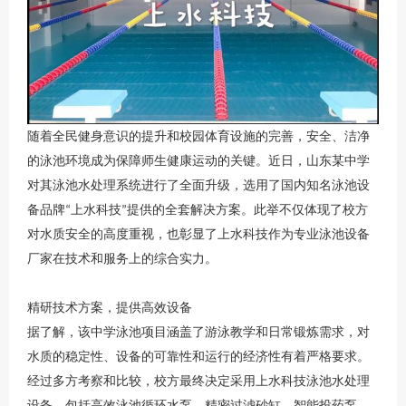
随着全民健身意识的提升和校园体育设施的完善，安全、洁净
的泳池环境成为保障师生健康运动的关键。
近日，
山东
某中学
对其泳池水处理系统进行了全面升级，选用了国内知名泳池设
备品牌
上水科技
提供的全套解决方案。此举不仅体现了校方
“
”
对水质安全的高度重视，也彰显了
上水科技
作为专业泳池设备
厂家在技术和服务上的综合实力。
精研技术方案，提供高效设备
据了解，该中学泳池项目涵盖了游泳教学和日常锻炼需求，对
水质的稳定性、设备的可靠性和运行的经济性有着严格要求。
经过多方考察和比较，校方最终决定采用
上水科技
泳池水处理
设备，包括高效泳池循环水泵、精密过滤砂缸、智能投药泵、