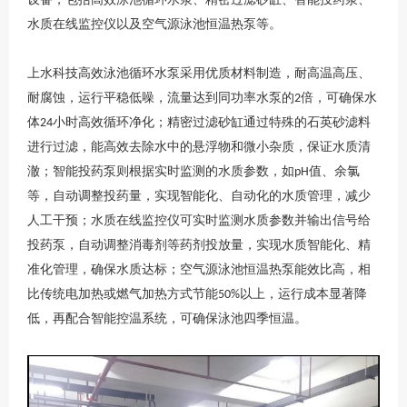
水质在线监控仪以及空气源泳池恒温热泵等。
上水科技
高效泳池循环水泵采用优质材料制造，耐高温高压、
耐腐蚀，运行平稳低噪，流量达到同功率水泵的
倍，可确保水
2
体
小时高效循环净化；精密过滤砂缸通过特殊的石英砂滤料
24
进行过滤，能高效去除水中的悬浮物和微小杂质，保证水质清
澈；智能投药泵则根据实时监测的水质参数，如
值、余氯
pH
等，自动调整投药量，实现智能化、自动化的水质管理，减少
人工干预；水质在线监控仪可实时监测水质参数并输出信号给
投药泵，自动调整消毒剂等药剂投放量，实现水质智能化、精
准化管理，确保水质达标；空气源泳池恒温热泵能效比高，相
比传统电加热或燃气加热方式节能
以上，运行成本显著降
50%
低，再配合智能控温系统，可确保泳池四季恒温。