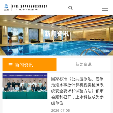
首页
泳池建设
新闻资讯
温泉建设
经典案例
泳池设备
新闻资讯
新闻资讯
体验中心
国家标准《公共游泳池、游泳
新闻资讯
池溺水事故计算机视觉检测系
统安全要求和试验方法》预审
合作品牌
会顺利召开，上水科技成为参
编单位
关于上水
2026-07-06