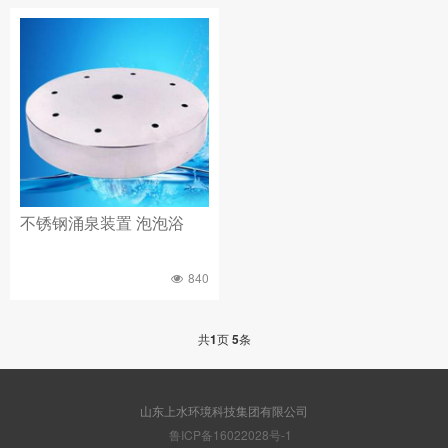
不锈钢涌泉装置 泡泡浴
840
共
1
页
5
条
山东上水环境科技集团有限公司
鲁ICP备16022028号-1