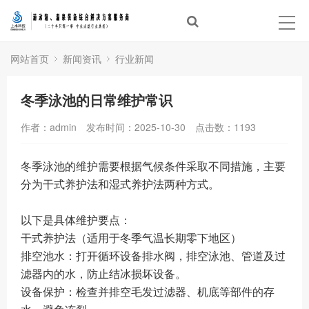
首页
泳池建设
网站首页
新闻资讯
行业新闻
温泉建设
冬季泳池的日常维护常识
经典案例
作者：admin
发布时间：2025-10-30
点击数：
1193
泳池设备
冬季泳池的维护需要根据气候条件采取不同措施，主要
分为
干式养护法
和
湿式养护法
两种方式
。
体验中心
以下是具体维护要点：
新闻资讯
干式养护法（适用于冬季气温长期零下地区）
排空池水
：打开循环设备排水阀，排空泳池、管道及过
合作品牌
滤器内的水，防止结冰损坏设备
。
设备保护
：检查并排空毛发过滤器、机底等部件的存
关于上水