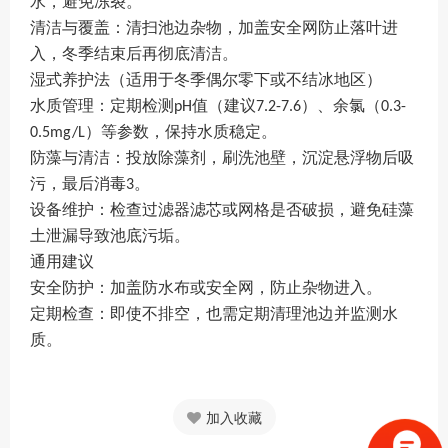
水，避免冻裂
。
清洁与覆盖
：清扫池边杂物，加盖安全网防止落叶进
入，冬季结束后再彻底清洁
。
湿式养护法（适用于冬季偶尔零下或不结冰地区）
水质管理
：定期检测
值（建议
）、余氯（
pH
7.2-7.6
0.3-
）等参数，保持水质稳定
。
0.5mg/L
防藻与清洁
：投放除藻剂，刷洗池壁，沉淀悬浮物后吸
污，最后消毒
。
‌3
设备维护
：检查过滤器滤芯或网格是否破损，避免硅藻
土泄漏导致池底污垢
。
通用建议
安全防护
：加盖防水布或安全网，防止杂物进入
。
定期检查
：即使不排空，也需定期清理池边并监测水
质
。
加入收藏