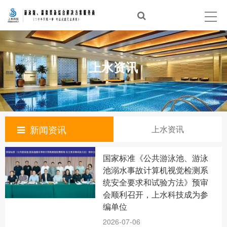
首页
泳池建设
上水资讯
温泉建设
经典案例
泳池设备
新闻资讯
上水资讯
体验中心
国家标准《公共游泳池、游泳
新闻资讯
池溺水事故计算机视觉检测系
统安全要求和试验方法》预审
合作品牌
会顺利召开，上水科技成为参
编单位
关于上水
2026-07-06